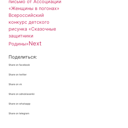
письмо от Ассоциации
«Женщины в погонах»
Всероссийский
конкурс детского
рисунка «Сказочные
защитники
Next
Родины»
Поделиться:
Share on facebook
Share on twitter
Share on vk
Share on odnoklassniki
Share on whatsapp
Share on telegram