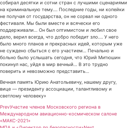
собирал десятки и сотни стран с лучшими сценариями
на криминальную тему…. Последние годы, ни копейки
не получая от государства, он не сорвал ни одного
фестиваля. Мы были вместе и всячески его
поддерживали… Он был оптимистом и любил свое
дело, верил всегда, что добро победит зло…. У него
было много планов и прекрасных идей, которым уже
не суждено сбыться с его участием… Печально и
больно было услышать сегодня, что Юрий Митюшин
покинул нас, уйдя в мир вечный… В это трудно
поверить и невозможно представить…
Вечная память Юрию Анатольевичу, нашему другу,
вице — президенту ассоциации, талантливому и
светлому человеку»
Prev
Участие членов Московского региона в
Международном авиационно-космическом салоне
«МАКС-2021»
МПА и «Директор по безопасности»
Next