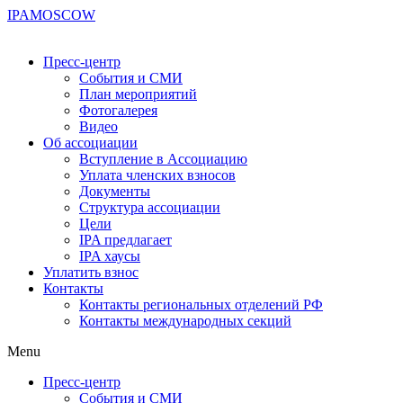
IPA
MOSCOW
Пресс-центр
События и СМИ
План мероприятий
Фотогалерея
Видео
Об ассоциации
Вступление в Ассоциацию
Уплата членских взносов
Документы
Структура ассоциации
Цели
IPA предлагает
IPA хаусы
Уплатить взнос
Контакты
Контакты региональных отделений РФ
Контакты международных секций
Menu
Пресс-центр
События и СМИ