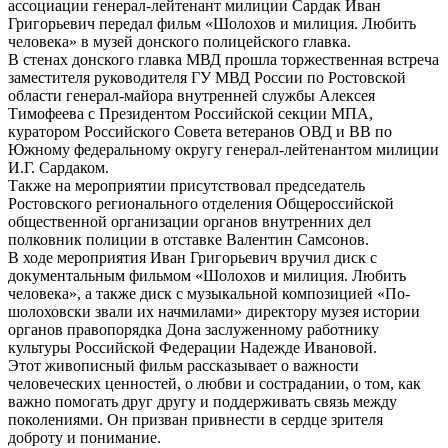
ассоциации генерал-лейтенант милиции Сардак Иван
Григорьевич передал фильм «Шолохов и милиция. Любить
человека» в музей донского полицейского главка.
В стенах донского главка МВД прошла торжественная встреча
заместителя руководителя ГУ МВД России по Ростовской
области генерал-майора внутренней службы Алексея
Тимофеева с Президентом Российской секции МПА,
куратором Российского Совета ветеранов ОВД и ВВ по
Южному федеральному округу генерал-лейтенантом милиции
И.Г. Сардаком.
Также на мероприятии присутствовал председатель
Ростовского регионального отделения Общероссийской
общественной организации органов внутренних дел
полковник полиции в отставке Валентин Самсонов.
В ходе мероприятия Иван Григорьевич вручил диск с
документальным фильмом «Шолохов и милиция. Любить
человека», а также диск с музыкальной композицией «По-
шолоховски звали их начмилами» директору музея истории
органов правопорядка Дона заслуженному работнику
культуры Российской Федерации Надежде Ивановой.
Этот живописный фильм рассказывает о важности
человеческих ценностей, о любви и сострадании, о том, как
важно помогать друг другу и поддерживать связь между
поколениями. Он призван привнести в сердце зрителя
доброту и понимание.