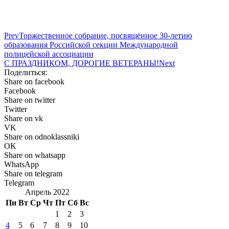
Prev
Торжественное собрание, посвящённое 30-летию
образования Российской секции Международной
полицейской ассоциации
С ПРАЗДНИКОМ, ДОРОГИЕ ВЕТЕРАНЫ!
Next
Поделиться:
Share on facebook
Facebook
Share on twitter
Twitter
Share on vk
VK
Share on odnoklassniki
OK
Share on whatsapp
WhatsApp
Share on telegram
Telegram
Апрель 2022
Пн
Вт
Ср
Чт
Пт
Сб
Вс
1
2
3
4
5
6
7
8
9
10