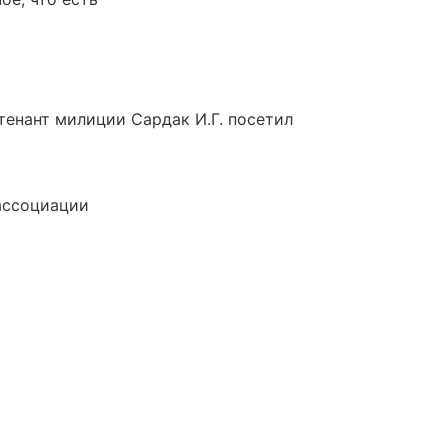
енант милиции Сардак И.Г. посетил
ассоциации